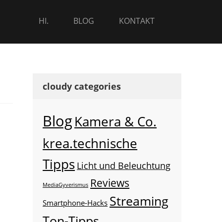
HI.
BLOG
KONTAKT
cloudy categories
Blog
Kamera & Co.
krea.technische
Tipps
Licht und Beleuchtung
Reviews
MediaGyverismus
Streaming
Smartphone-Hacks
Ton-Tipps