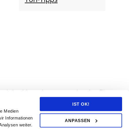
Links handelt es sich um einen Werbe- oder Affiliate
tande, erhalte ich eine kleine Provision. Ich empfehle
IST OK!
 selbst überzeugen. Du hast dadurch keine Mehrkosten.
le Medien
port!
ir Informationen
ANPASSEN
Analysen weiter.