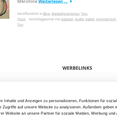
Mikrofone
Weiterlesen …
Veröffentlicht in
Blog
,
MediaGyverismus
,
Ton-
Tipps
Verschlagwortet mit
Adapter
,
Audio
,
Kabel
,
symmetrisch
,
Ton
WERBELINKS
Bei mit * gekennzeichneten 
Link. Kommt ein Verkauf zus
dir nur Produkte, die mich
 Inhalte und Anzeigen zu personalisieren, Funktionen für sozia
Vielen Dank für deinen Sup
e Zugriffe auf unsere Website zu analysieren. Außerdem geben w
er Website an unsere Partner für soziale Medien, Werbung und 