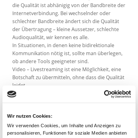
die Qualität ist abhänigig von der Bandbreite der
Internetverbindung. Bei wechselnder oder
schlechter Bandbreite ändert sich die Qualität
der Übertragung – kleine Aussetzer, schlechte
Audioqualität, wir kennen es alle.
In Situationen, in denen keine bidirektionale
Kommunikation nötig ist, sollte man überlegen,
ob andere Tools geeigneter sind.
Video – Livestreaming ist eine Möglichkeit, eine
Botschaft zu übermitteln, ohne dass die Qualität
leidet.
Wie bei allem im Leben ist es natürlich auch
immer möglich, für teuer Geld das nötige
Equipment zu kaufen. Es gibt aber für den
Wir nutzen Cookies:
Anfang auch einen einfachen Weg mit
kostenfreier Software. Wie das genau geht, dazu
Wir verwenden Cookies, um Inhalte und Anzeigen zu
habe ich mal ein Video gemacht – das gibt es auf
personalisieren, Funktionen für soziale Medien anbieten