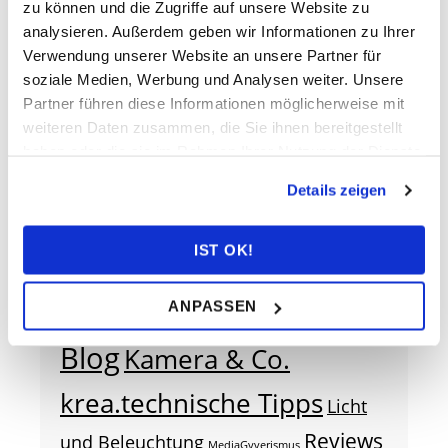
zu können und die Zugriffe auf unsere Website zu
meinem YouTube-Kanal:
analysieren. Außerdem geben wir Informationen zu Ihrer
https://www.youtube.com/@mediagyver
Verwendung unserer Website an unsere Partner für
soziale Medien, Werbung und Analysen weiter. Unsere
Veröffentlicht in
Blog
,
Streaming
Verschlagwortet mit
Partner führen diese Informationen möglicherweise mit
Streaming
,
Videokonferenz
,
YouTube
weiteren Daten zusammen, die Sie ihnen bereitgestellt
haben oder die sie im Rahmen Ihrer Nutzung der Dienste
gesammelt haben.
Beitragsnavigation
Details zeigen
Open Broadcaster –
Sony’s Alpha a6400 – die
Streaming Basics
perfekte Kamera?
IST OK!
cloudy categories
ANPASSEN
Blog
Kamera & Co.
krea.technische Tipps
Licht
Reviews
und Beleuchtung
MediaGyverismus